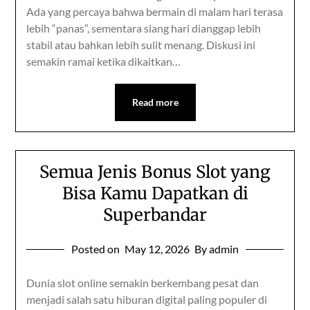
Ada yang percaya bahwa bermain di malam hari terasa
lebih “panas”, sementara siang hari dianggap lebih
stabil atau bahkan lebih sulit menang. Diskusi ini
semakin ramai ketika dikaitkan…
Read more
Semua Jenis Bonus Slot yang
Bisa Kamu Dapatkan di
Superbandar
Posted on
May 12, 2026
By admin
Dunia slot online semakin berkembang pesat dan
menjadi salah satu hiburan digital paling populer di