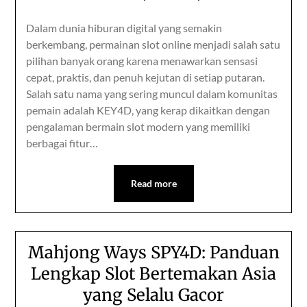
Dalam dunia hiburan digital yang semakin
berkembang, permainan slot online menjadi salah satu
pilihan banyak orang karena menawarkan sensasi
cepat, praktis, dan penuh kejutan di setiap putaran.
Salah satu nama yang sering muncul dalam komunitas
pemain adalah KEY4D, yang kerap dikaitkan dengan
pengalaman bermain slot modern yang memiliki
berbagai fitur…
Read more
Mahjong Ways SPY4D: Panduan
Lengkap Slot Bertemakan Asia
yang Selalu Gacor