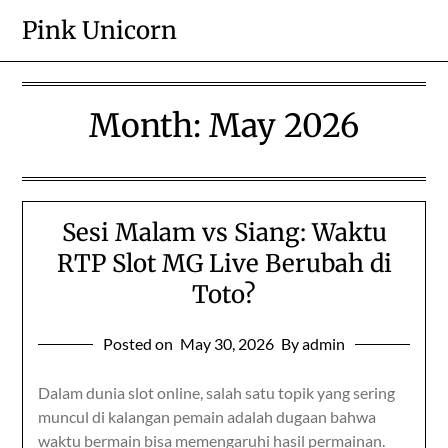
Skip
Pink Unicorn
to
content
Month:
May 2026
Sesi Malam vs Siang: Waktu
RTP Slot MG Live Berubah di
Toto?
Posted on
May 30, 2026
By admin
Dalam dunia slot online, salah satu topik yang sering
muncul di kalangan pemain adalah dugaan bahwa
waktu bermain bisa memengaruhi hasil permainan.