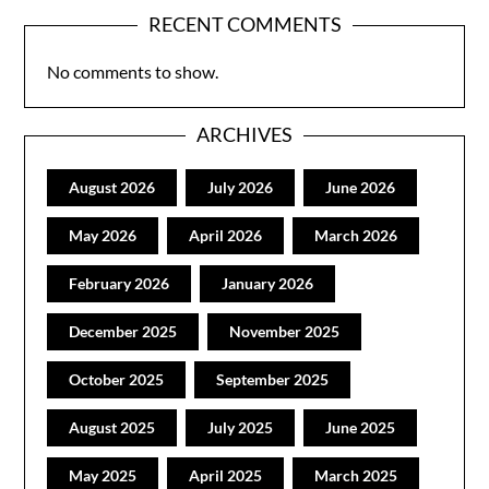
RECENT COMMENTS
No comments to show.
ARCHIVES
August 2026
July 2026
June 2026
May 2026
April 2026
March 2026
February 2026
January 2026
December 2025
November 2025
October 2025
September 2025
August 2025
July 2025
June 2025
May 2025
April 2025
March 2025