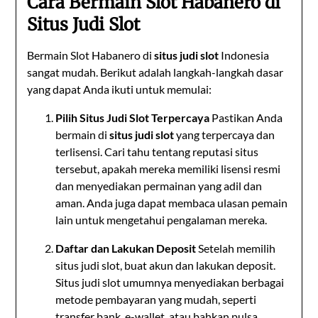
Cara Bermain Slot Habanero di
Situs Judi Slot
Bermain Slot Habanero di
situs judi slot
Indonesia
sangat mudah. Berikut adalah langkah-langkah dasar
yang dapat Anda ikuti untuk memulai:
Pilih Situs Judi Slot Terpercaya
Pastikan Anda
bermain di
situs judi slot
yang terpercaya dan
terlisensi. Cari tahu tentang reputasi situs
tersebut, apakah mereka memiliki lisensi resmi
dan menyediakan permainan yang adil dan
aman. Anda juga dapat membaca ulasan pemain
lain untuk mengetahui pengalaman mereka.
Daftar dan Lakukan Deposit
Setelah memilih
situs judi slot, buat akun dan lakukan deposit.
Situs judi slot umumnya menyediakan berbagai
metode pembayaran yang mudah, seperti
transfer bank, e-wallet, atau bahkan pulsa.