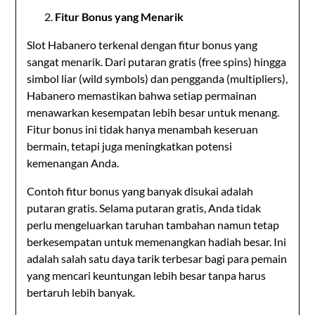
Fitur Bonus yang Menarik
Slot Habanero terkenal dengan fitur bonus yang
sangat menarik. Dari putaran gratis (free spins) hingga
simbol liar (wild symbols) dan pengganda (multipliers),
Habanero memastikan bahwa setiap permainan
menawarkan kesempatan lebih besar untuk menang.
Fitur bonus ini tidak hanya menambah keseruan
bermain, tetapi juga meningkatkan potensi
kemenangan Anda.
Contoh fitur bonus yang banyak disukai adalah
putaran gratis. Selama putaran gratis, Anda tidak
perlu mengeluarkan taruhan tambahan namun tetap
berkesempatan untuk memenangkan hadiah besar. Ini
adalah salah satu daya tarik terbesar bagi para pemain
yang mencari keuntungan lebih besar tanpa harus
bertaruh lebih banyak.