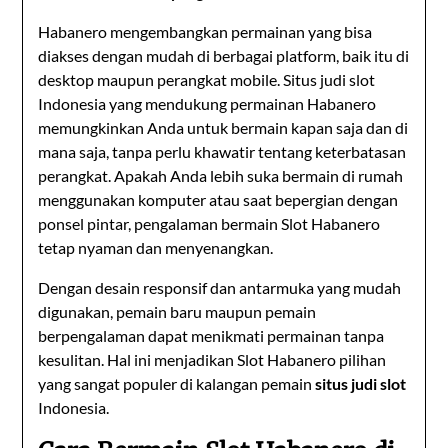
Habanero mengembangkan permainan yang bisa
diakses dengan mudah di berbagai platform, baik itu di
desktop maupun perangkat mobile. Situs judi slot
Indonesia yang mendukung permainan Habanero
memungkinkan Anda untuk bermain kapan saja dan di
mana saja, tanpa perlu khawatir tentang keterbatasan
perangkat. Apakah Anda lebih suka bermain di rumah
menggunakan komputer atau saat bepergian dengan
ponsel pintar, pengalaman bermain Slot Habanero
tetap nyaman dan menyenangkan.
Dengan desain responsif dan antarmuka yang mudah
digunakan, pemain baru maupun pemain
berpengalaman dapat menikmati permainan tanpa
kesulitan. Hal ini menjadikan Slot Habanero pilihan
yang sangat populer di kalangan pemain
situs judi slot
Indonesia.