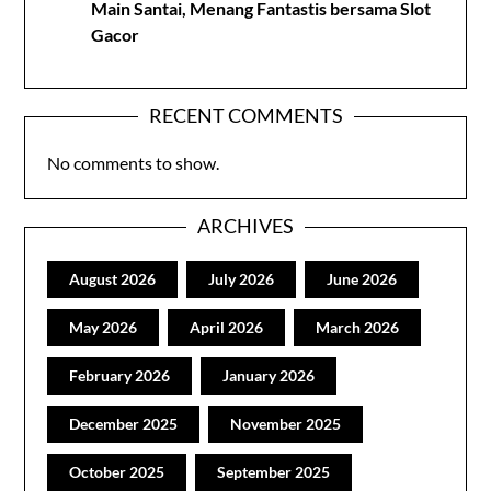
Main Santai, Menang Fantastis bersama Slot
Gacor
RECENT COMMENTS
No comments to show.
ARCHIVES
August 2026
July 2026
June 2026
May 2026
April 2026
March 2026
February 2026
January 2026
December 2025
November 2025
October 2025
September 2025