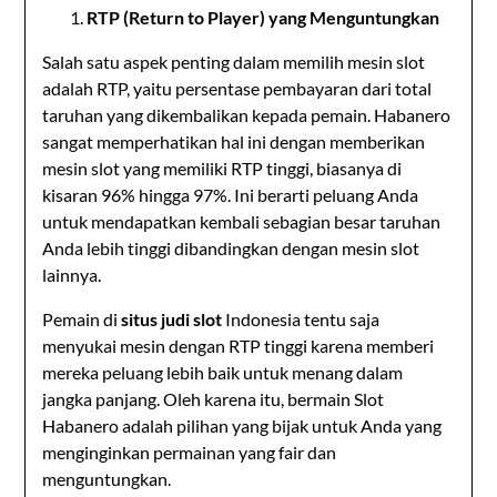
RTP (Return to Player) yang Menguntungkan
Salah satu aspek penting dalam memilih mesin slot
adalah RTP, yaitu persentase pembayaran dari total
taruhan yang dikembalikan kepada pemain. Habanero
sangat memperhatikan hal ini dengan memberikan
mesin slot yang memiliki RTP tinggi, biasanya di
kisaran 96% hingga 97%. Ini berarti peluang Anda
untuk mendapatkan kembali sebagian besar taruhan
Anda lebih tinggi dibandingkan dengan mesin slot
lainnya.
Pemain di
situs judi slot
Indonesia tentu saja
menyukai mesin dengan RTP tinggi karena memberi
mereka peluang lebih baik untuk menang dalam
jangka panjang. Oleh karena itu, bermain Slot
Habanero adalah pilihan yang bijak untuk Anda yang
menginginkan permainan yang fair dan
menguntungkan.