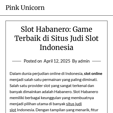
Skip
Pink Unicorn
to
content
Slot Habanero: Game
Terbaik di Situs Judi Slot
Indonesia
Posted on
April 12, 2025
By admin
Dalam dunia perjudian online di Indonesia,
slot online
menjadi salah satu permainan yang paling diminati.
Salah satu provider slot yang sangat terkenal dan
banyak dimainkan adalah Habanero. Slot Habanero
memiliki berbagai keunggulan yang membuatnya
menjadi pilihan utama di banyak
situs judi
slot
Indonesia. Dengan tampilan yang menarik, fitur