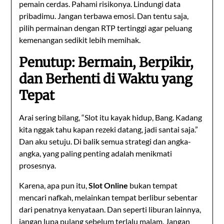
pemain cerdas. Pahami risikonya. Lindungi data
pribadimu. Jangan terbawa emosi. Dan tentu saja,
pilih permainan dengan RTP tertinggi agar peluang
kemenangan sedikit lebih memihak.
Penutup: Bermain, Berpikir,
dan Berhenti di Waktu yang
Tepat
Arai sering bilang, “Slot itu kayak hidup, Bang. Kadang
kita nggak tahu kapan rezeki datang, jadi santai saja.”
Dan aku setuju. Di balik semua strategi dan angka-
angka, yang paling penting adalah menikmati
prosesnya.
Karena, apa pun itu,
Slot Online
bukan tempat
mencari nafkah, melainkan tempat berlibur sebentar
dari penatnya kenyataan. Dan seperti liburan lainnya,
jangan lupa pulang sebelum terlalu malam. Jangan