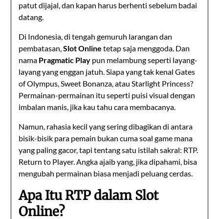
patut dijajal, dan kapan harus berhenti sebelum badai
datang.
Di Indonesia, di tengah gemuruh larangan dan
pembatasan,
Slot Online
tetap saja menggoda. Dan
nama
Pragmatic Play
pun melambung seperti layang-
layang yang enggan jatuh. Siapa yang tak kenal Gates
of Olympus, Sweet Bonanza, atau Starlight Princess?
Permainan-permainan itu seperti puisi visual dengan
imbalan manis, jika kau tahu cara membacanya.
Namun, rahasia kecil yang sering dibagikan di antara
bisik-bisik para pemain bukan cuma soal game mana
yang paling gacor, tapi tentang satu istilah sakral: RTP.
Return to Player. Angka ajaib yang, jika dipahami, bisa
mengubah permainan biasa menjadi peluang cerdas.
Apa Itu RTP dalam Slot
Online?