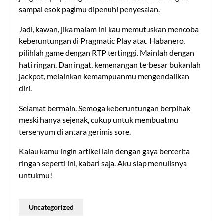
sampai esok pagimu dipenuhi penyesalan.
Jadi, kawan, jika malam ini kau memutuskan mencoba
keberuntungan di Pragmatic Play atau Habanero,
pilihlah game dengan RTP tertinggi. Mainlah dengan
hati ringan. Dan ingat, kemenangan terbesar bukanlah
jackpot, melainkan kemampuanmu mengendalikan
diri.
Selamat bermain. Semoga keberuntungan berpihak
meski hanya sejenak, cukup untuk membuatmu
tersenyum di antara gerimis sore.
Kalau kamu ingin artikel lain dengan gaya bercerita
ringan seperti ini, kabari saja. Aku siap menulisnya
untukmu!
Uncategorized